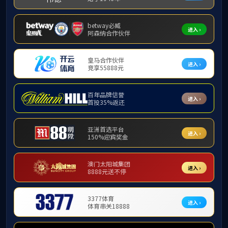
首页
>
学工管理
>
正文
快速导航
新闻动态
为畅通师
通知公告
院于学院21
在研究生
研究生教学
师、各年级
等议题进行
本科教学
科研信息
党建信息